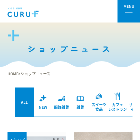
MENU
フロアガイド
ショップニュース
ショップ検索
ショップニュース
HOME
ショップニュース
イベント
アクセス・パーキング
ALL
スイーツ
カフェ
サービ
NEW
服飾雑貨
雑貨
食品
レストラン
その
館内サービス
施設からのお知らせ